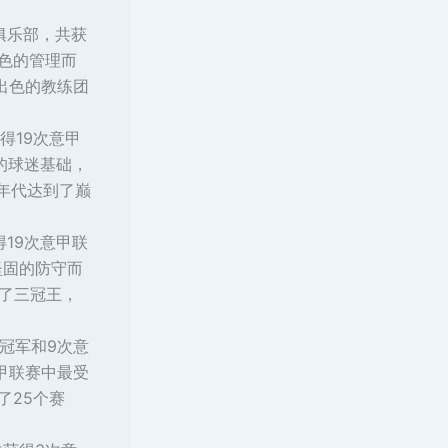
俱乐部，共获
色的管理而
出色的教练团
得19次意甲
的球迷基础，
0年代达到了巅
19次意甲联
坚固的防守而
得了三冠王，
冠军和9次意
甲联赛中最受
了25个赛