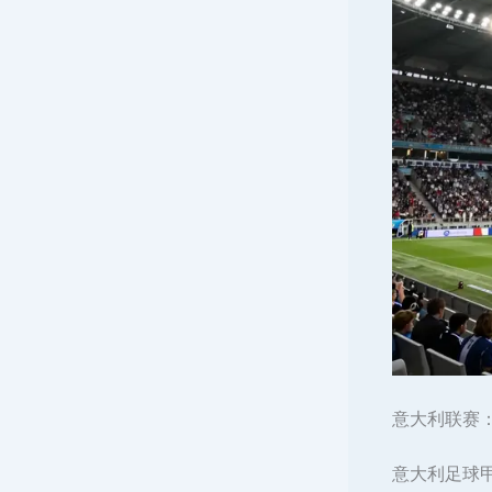
意大利联赛
意大利足球甲