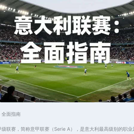
：全面指南
级联赛，简称意甲联赛（Serie A），是意大利最高级别的职