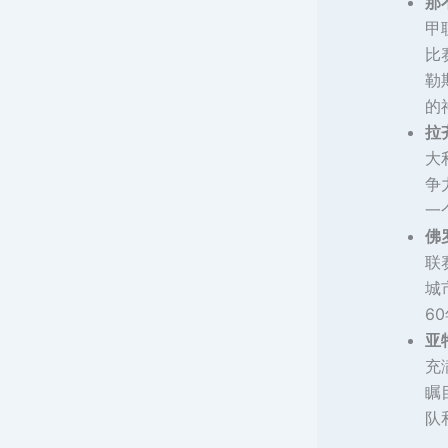
那
甲
比
勒
的
拉
大
争
一
佛罗
联
城
6
亚
充
瞩
队