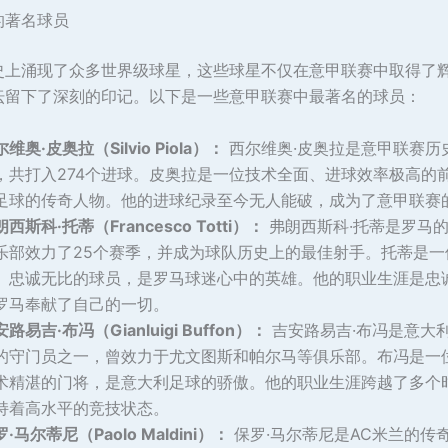
的著名球员
史上涌现了众多世界级球星，这些球星不仅在意甲联赛中取得了
坛留下了深刻的印记。以下是一些意甲联赛中最著名的球员：
维奥·皮奥拉（Silvio Piola）：
西尔维奥·皮奥拉是意甲联赛历
，共打入274个进球。皮奥拉是一位技术全面、进球效率极高的
足球的传奇人物。他的进球纪录至今无人能破，成为了意甲联赛
西斯科·托蒂（Francesco Totti）：
弗朗西斯科·托蒂是罗马
乐部效力了25个赛季，并成为球队历史上的最佳射手。托蒂是一
、忠诚无比的球员，是罗马球迷心中的英雄。他的职业生涯是忠
罗马奉献了自己的一切。
路易吉·布冯（Gianluigi Buffon）：
吉安路易吉·布冯是意大
的守门员之一，曾效力于尤文图斯和帕尔马等俱乐部。布冯是一
术精湛的门将，是意大利足球的骄傲。他的职业生涯跨越了多个
持着高水平的竞技状态。
·马尔蒂尼（Paolo Maldini）：
保罗·马尔蒂尼是AC米兰的传