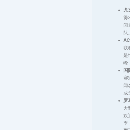
尤
得
闻
队
AC
联
是
峰
国际
赛
闻
成
罗
大
欢
季