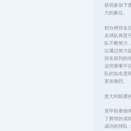
获得参加下
力的象征。
积分榜排名后
名球队将晋
队不断努力
以通过努力
排名前列的
这些赛事不
队的知名度
更加激烈。
意大利联赛
意甲联赛拥
了辉煌的成
成功的球队