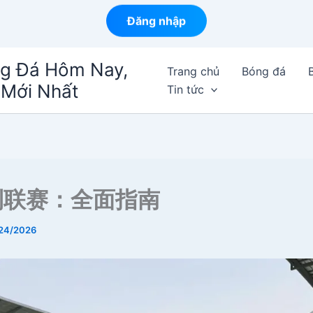
Đăng nhập
ng Đá Hôm Nay,
Trang chủ
Bóng đá
 Mới Nhất
Tin tức
利联赛：全面指南
24/2026