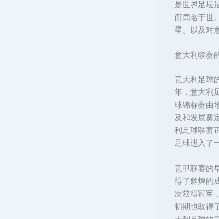
是世界足坛
而闻名于世
星、以及对
意大利联赛
意大利足球的
年，意大利
球锦标赛由
及和发展奠
利足球联赛正
足球进入了
意甲联赛的
得了辉煌的
次获得冠军
初期也取得
大利足球的霸