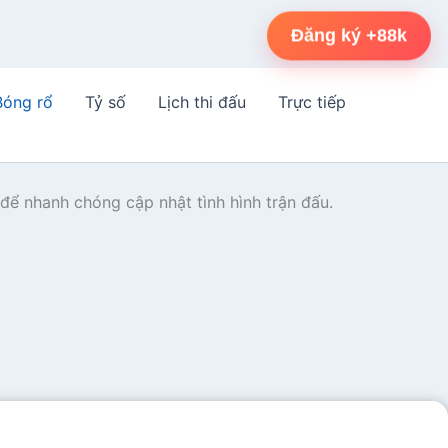
Đăng ký +88k
Bóng rổ
Tỷ số
Lịch thi đấu
Trực tiếp
t để nhanh chóng cập nhật tình hình trận đấu.