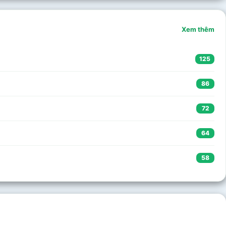
Xem thêm
125
86
72
64
58