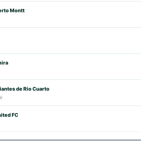
erto Montt
mira
iantes de Rio Cuarto
a)
ited FC