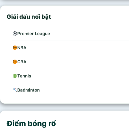
Giải đấu nổi bật
Premier League
NBA
CBA
Tennis
Badminton
Điểm bóng rổ