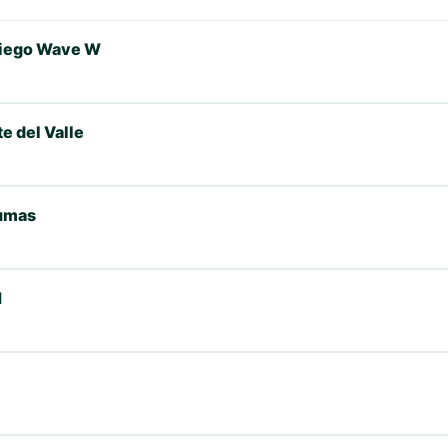
Diego Wave W
e del Valle
Pumas
1