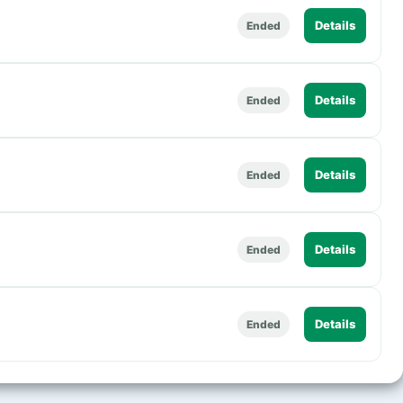
Details
Ended
Details
Ended
Details
Ended
Details
Ended
Details
Ended