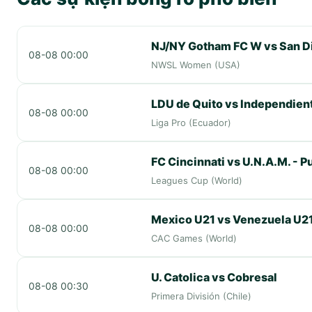
NJ/NY Gotham FC W vs San 
08-08 00:00
NWSL Women (USA)
LDU de Quito vs Independient
08-08 00:00
Liga Pro (Ecuador)
FC Cincinnati vs U.N.A.M. - 
08-08 00:00
Leagues Cup (World)
Mexico U21 vs Venezuela U2
08-08 00:00
CAC Games (World)
U. Catolica vs Cobresal
08-08 00:30
Primera División (Chile)