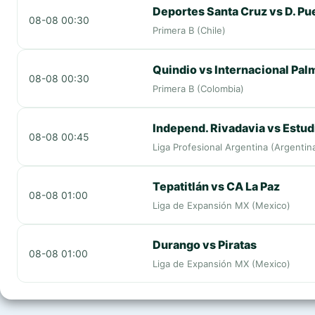
Deportes Santa Cruz vs D. Pu
08-08 00:30
Primera B (Chile)
Quindio vs Internacional Pal
08-08 00:30
Primera B (Colombia)
Independ. Rivadavia vs Estud
08-08 00:45
Liga Profesional Argentina (Argentin
Tepatitlán vs CA La Paz
08-08 01:00
Liga de Expansión MX (Mexico)
Durango vs Piratas
08-08 01:00
Liga de Expansión MX (Mexico)