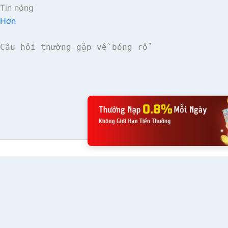
Tin nóng
Hơn
Câu hỏi thường gặp về bóng rổ
Giới Hạn Địa Lý Và Điều Khoản Người Dùng