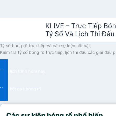
Nhảy
KLIVE – Trực Tiếp Bó
tới
Tỷ Số Và Lịch Thi Đấu
nội
dung
Tỷ số bóng rổ trực tiếp và các sự kiện nổi bật
Kiểm tra tỷ số bóng rổ trực tiếp, lịch thi đấu các giải đấu
Xem lịch trình hôm nay
Xem kết quả bóng rổ
Các sự kiện bóng rổ phổ biến