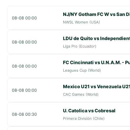
NJ/NY Gotham FC W vs San 
08-08 00:00
NWSL Women (USA)
LDU de Quito vs Independient
08-08 00:00
Liga Pro (Ecuador)
FC Cincinnati vs U.N.A.M. - 
08-08 00:00
Leagues Cup (World)
Mexico U21 vs Venezuela U2
08-08 00:00
CAC Games (World)
U. Catolica vs Cobresal
08-08 00:30
Primera División (Chile)