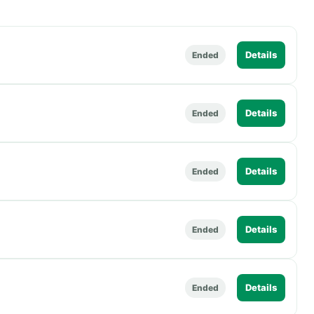
Details
Ended
Details
Ended
Details
Ended
Details
Ended
Details
Ended