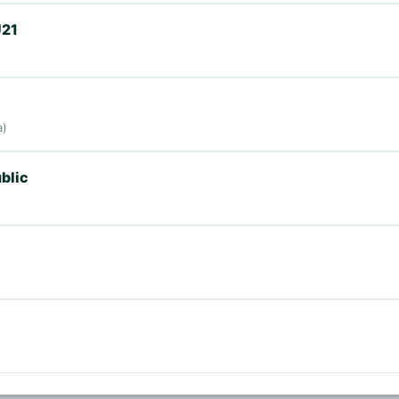
U21
a)
blic