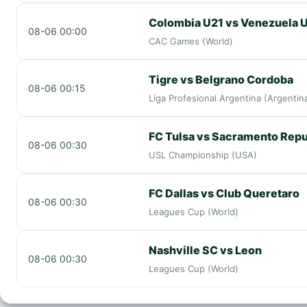
Colombia U21 vs Venezuela 
08-06 00:00
CAC Games (World)
Tigre vs Belgrano Cordoba
08-06 00:15
Liga Profesional Argentina (Argentin
FC Tulsa vs Sacramento Repu
08-06 00:30
USL Championship (USA)
FC Dallas vs Club Queretaro
08-06 00:30
Leagues Cup (World)
Nashville SC vs Leon
08-06 00:30
Leagues Cup (World)