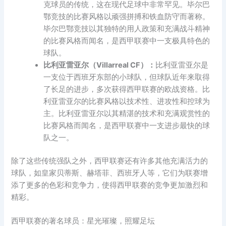
克球员的传统，这在现代足球中非常罕见。毕尔巴
鄂竞技的比赛风格以顽强拼搏和铁血防守而著称。
毕尔巴鄂竞技以其独特的用人政策和充满战斗精神
的比赛风格而闻名，是西甲联赛中一支极具特色的
球队。
比利亚雷亚尔（Villarreal CF）：
比利亚雷亚尔是
一支位于西班牙东部的小球队，但球队近年来取得
了长足的进步，多次获得西甲联赛的欧战资格。比
利亚雷亚尔的比赛风格以技术性、进攻性和控球为
主。比利亚雷亚尔以其精湛的技术和充满观赏性的
比赛风格而闻名，是西甲联赛中一支进步最快的球
队之一。
除了这些传统强队之外，西甲联赛还有许多其他充满活力的
球队，如皇家贝蒂斯、赫塔菲、西班牙人等，它们为联赛增
添了更多的色彩和竞争力，使得西甲联赛的竞争更加激烈和
精彩。
西甲联赛的著名球员：星光璀璨，照耀足坛