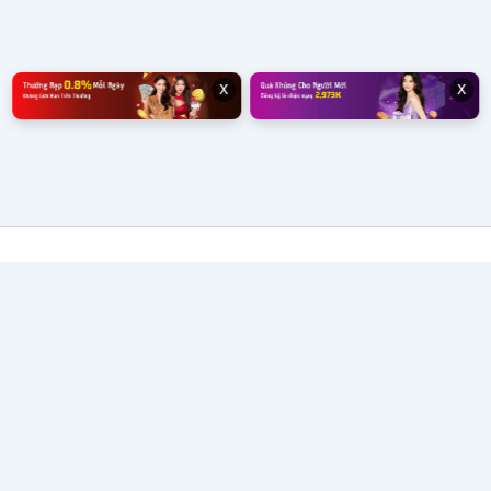
x
x
klive
Giới Hạn Địa Lý Và Điều Khoản Người Dùng
Dịch vụ và các bộ lọc thông số của chúng tôi chỉ cung cấp cho
đối tượng người dùng từ đủ 18 tuổi trở lên, có đầy đủ năng lực
hành vi dân sự pháp định. Hệ thống nghiêm cấm việc truy cập,