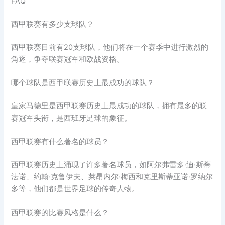
FAQ
西甲联赛有多少支球队？
西甲联赛目前有20支球队，他们将在一个赛季中进行激烈的
角逐，争夺联赛冠军和欧战资格。
哪个球队是西甲联赛历史上最成功的球队？
皇家马德里是西甲联赛历史上最成功的球队，拥有最多的联
赛冠军头衔，是西班牙足球的象征。
西甲联赛有什么著名的球员？
西甲联赛历史上涌现了许多著名球员，如阿尔弗雷多·迪·斯蒂
法诺、约翰·克鲁伊夫、莱昂内尔·梅西和克里斯蒂亚诺·罗纳尔
多等，他们都是世界足球的传奇人物。
西甲联赛的比赛风格是什么？