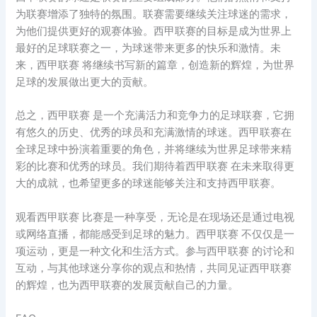
为联赛增添了独特的氛围。联赛需要继续关注球迷的需求，
为他们提供更好的观赛体验。西甲联赛的目标是成为世界上
最好的足球联赛之一，为球迷带来更多的快乐和激情。未
来，西甲联赛 将继续书写新的篇章，创造新的辉煌，为世界
足球的发展做出更大的贡献。
总之，西甲联赛 是一个充满活力和竞争力的足球联赛，它拥
有悠久的历史、优秀的球员和充满激情的球迷。西甲联赛在
全球足球中扮演着重要的角色，并将继续为世界足球带来精
彩的比赛和优秀的球员。我们期待着西甲联赛 在未来取得更
大的成就，也希望更多的球迷能够关注和支持西甲联赛。
观看西甲联赛 比赛是一种享受，无论是在现场还是通过电视
或网络直播，都能感受到足球的魅力。西甲联赛 不仅仅是一
项运动，更是一种文化和生活方式。参与西甲联赛 的讨论和
互动，与其他球迷分享你的观点和热情，共同见证西甲联赛
的辉煌，也为西甲联赛的发展贡献自己的力量。