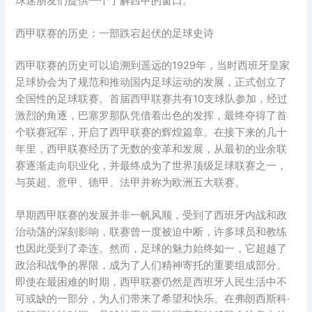
球迷朋友们提供一个了解西甲的窗口。
西甲联赛的历史：一部跌宕起伏的足球史诗
西甲联赛的历史可以追溯到遥远的1929年，当时西班牙皇家
足球协会为了规范和推动国内足球运动的发展，正式创立了
全国性的足球联赛。首届西甲联赛共有10支球队参加，经过
激烈的角逐，巴塞罗那队凭借着出色的发挥，最终夺得了首
个联赛冠军，开启了西甲联赛的辉煌篇章。在接下来的几十
年里，西甲联赛经历了无数的变革和发展，从最初的业余联
赛逐渐走向职业化，并最终成为了世界顶级足球联赛之一，
与英超、意甲、德甲、法甲并称为欧洲五大联赛。
早期西甲联赛的发展并非一帆风顺，受到了西班牙内战和政
治动荡的深刻影响，联赛曾一度被迫中断，许多球员和教练
也因此受到了牵连。然而，足球的魅力始终如一，它超越了
政治和战争的界限，成为了人们精神寄托的重要组成部分。
即使在最困难的时期，西甲联赛仍然是西班牙人民生活中不
可或缺的一部分，为人们带来了希望和快乐。在弗朗西斯科·