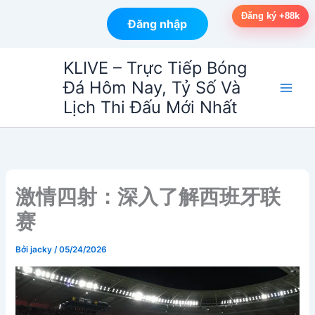
Đăng ký +88k
Đăng nhập
Nhảy
KLIVE – Trực Tiếp Bóng
tới
Đá Hôm Nay, Tỷ Số Và
nội
Lịch Thi Đấu Mới Nhất
dung
激情四射：深入了解西班牙联
赛
Bởi
jacky
/
05/24/2026