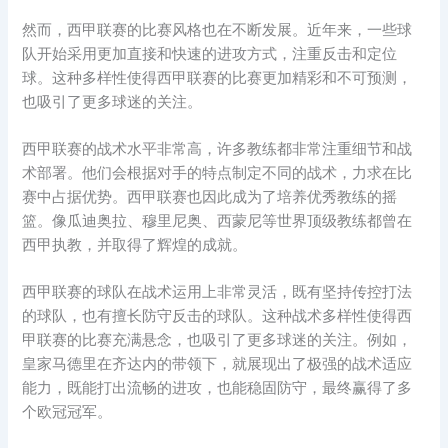
然而，西甲联赛的比赛风格也在不断发展。近年来，一些球
队开始采用更加直接和快速的进攻方式，注重反击和定位
球。这种多样性使得西甲联赛的比赛更加精彩和不可预测，
也吸引了更多球迷的关注。
西甲联赛的战术水平非常高，许多教练都非常注重细节和战
术部署。他们会根据对手的特点制定不同的战术，力求在比
赛中占据优势。西甲联赛也因此成为了培养优秀教练的摇
篮。像瓜迪奥拉、穆里尼奥、西蒙尼等世界顶级教练都曾在
西甲执教，并取得了辉煌的成就。
西甲联赛的球队在战术运用上非常灵活，既有坚持传控打法
的球队，也有擅长防守反击的球队。这种战术多样性使得西
甲联赛的比赛充满悬念，也吸引了更多球迷的关注。例如，
皇家马德里在齐达内的带领下，就展现出了极强的战术适应
能力，既能打出流畅的进攻，也能稳固防守，最终赢得了多
个欧冠冠军。