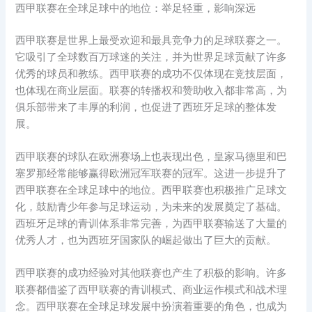
西甲联赛在全球足球中的地位：举足轻重，影响深远
西甲联赛是世界上最受欢迎和最具竞争力的足球联赛之一。
它吸引了全球数百万球迷的关注，并为世界足球贡献了许多
优秀的球员和教练。西甲联赛的成功不仅体现在竞技层面，
也体现在商业层面。联赛的转播权和赞助收入都非常高，为
俱乐部带来了丰厚的利润，也促进了西班牙足球的整体发
展。
西甲联赛的球队在欧洲赛场上也表现出色，皇家马德里和巴
塞罗那经常能够赢得欧洲冠军联赛的冠军。这进一步提升了
西甲联赛在全球足球中的地位。西甲联赛也积极推广足球文
化，鼓励青少年参与足球运动，为未来的发展奠定了基础。
西班牙足球的青训体系非常完善，为西甲联赛输送了大量的
优秀人才，也为西班牙国家队的崛起做出了巨大的贡献。
西甲联赛的成功经验对其他联赛也产生了积极的影响。许多
联赛都借鉴了西甲联赛的青训模式、商业运作模式和战术理
念。西甲联赛在全球足球发展中扮演着重要的角色，也成为