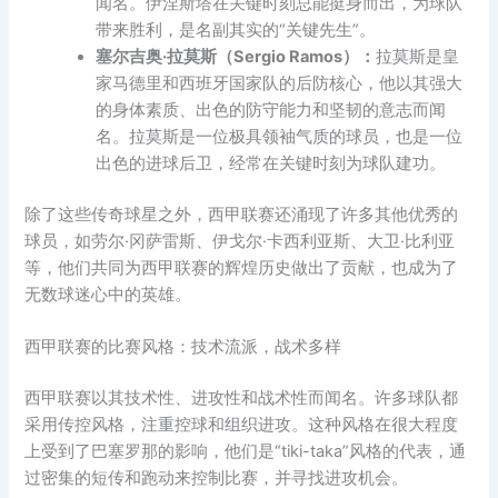
闻名。伊涅斯塔在关键时刻总能挺身而出，为球队
带来胜利，是名副其实的“关键先生”。
塞尔吉奥·拉莫斯（Sergio Ramos）：
拉莫斯是皇
家马德里和西班牙国家队的后防核心，他以其强大
的身体素质、出色的防守能力和坚韧的意志而闻
名。拉莫斯是一位极具领袖气质的球员，也是一位
出色的进球后卫，经常在关键时刻为球队建功。
除了这些传奇球星之外，西甲联赛还涌现了许多其他优秀的
球员，如劳尔·冈萨雷斯、伊戈尔·卡西利亚斯、大卫·比利亚
等，他们共同为西甲联赛的辉煌历史做出了贡献，也成为了
无数球迷心中的英雄。
西甲联赛的比赛风格：技术流派，战术多样
西甲联赛以其技术性、进攻性和战术性而闻名。许多球队都
采用传控风格，注重控球和组织进攻。这种风格在很大程度
上受到了巴塞罗那的影响，他们是“tiki-taka”风格的代表，通
过密集的短传和跑动来控制比赛，并寻找进攻机会。