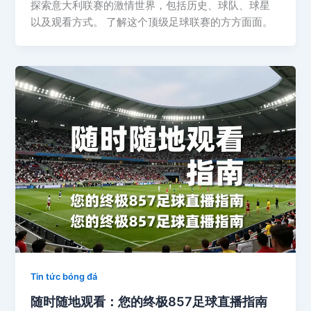
探索意大利联赛的激情世界，包括历史、球队、球星
以及观看方式。 了解这个顶级足球联赛的方方面面。
Tin tức bóng đá
随时随地观看：您的终极857足球直播指南