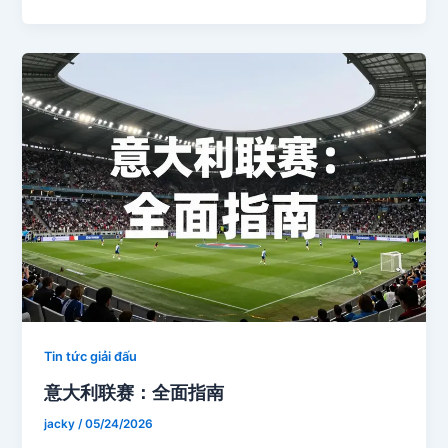
Tin tức giải đấu
意大利联赛：全面指南
jacky
/
05/24/2026