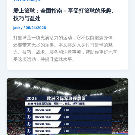
爱上篮球：全面指南 – 享受打篮球的乐趣、
技巧与益处
jacky
/
05/24/2026
打篮球是一项充满活力的运动，它不仅能锻炼身体，
还能带来无尽的乐趣。本文将深入探讨打篮球的魅
力、技巧、战术、装备和注意事项，帮助你更好地享
受这项运动，并提升篮球水平。