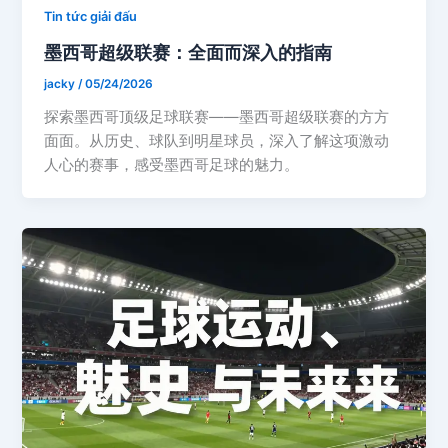
Tin tức giải đấu
墨西哥超级联赛：全面而深入的指南
jacky
/
05/24/2026
探索墨西哥顶级足球联赛——墨西哥超级联赛的方方
面面。从历史、球队到明星球员，深入了解这项激动
人心的赛事，感受墨西哥足球的魅力。